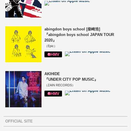
abingdon boys school [柴崎浩]
『abingdon boys school JAPAN TOUR
2020』
（Epic）
AKIHIDE
『UNDER CITY POP MUSIC』
（ZAIN RECORDS）
OFFICIAL SITE