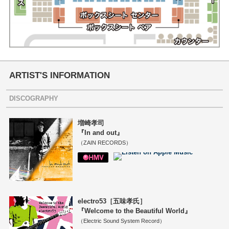
ARTIST'S INFORMATION
DISCOGRAPHY
増崎孝司
『In and out』
（ZAIN RECORDS）
electro53［五味孝氏］
『Welcome to the Beautiful World』
（Electric Sound System Record）