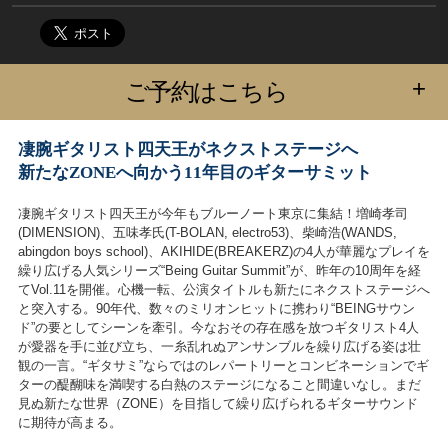
+
ご予約はこちら
凄腕ギタリスト四天王がネクストステージへ
新たなZONEへ向かう11年目のギターサミット
凄腕ギタリスト四天王が今年もブルーノート東京に集結！増崎孝司
(DIMENSION)、五味孝氏(T-BOLAN, electro53)、柴崎浩(WANDS,
abingdon boys school)、AKIHIDE(BREAKERZ)の4人が華麗なプレイを
繰り広げる人気シリーズ“Being Guitar Summit”が、昨年の10周年を経
てVol.11を開催。心機一転、公演タイトルも新たにネクストステージへ
と突入する。90年代、数々のミリオンヒットに携わり“BEINGサウン
ド”の要としてシーンを牽引。今なおその存在感を放つギタリスト4人
が愛器を手に並び立ち、一糸乱れぬアンサンブルを繰り広げる姿は壮
観の一言。“ギタサミ”ならではのレパートリーとコンビネーションでギ
ターの醍醐味を満喫する白熱のステージになること間違いなし。まだ
見ぬ新たな世界（ZONE）を目指して繰り広げられるギターサウンド
に期待が高まる。