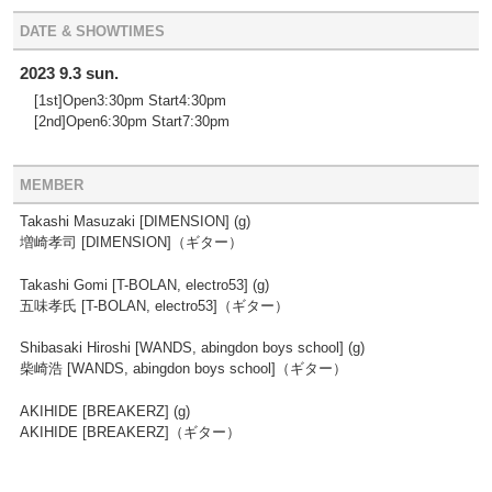
DATE & SHOWTIMES
2023 9.3 sun.
[1st]Open3:30pm Start4:30pm
[2nd]Open6:30pm Start7:30pm
MEMBER
Takashi Masuzaki [DIMENSION] (g)
増崎孝司 [DIMENSION]（ギター）
Takashi Gomi [T-BOLAN, electro53] (g)
五味孝氏 [T-BOLAN, electro53]（ギター）
Shibasaki Hiroshi [WANDS, abingdon boys school] (g)
柴崎浩 [WANDS, abingdon boys school]（ギター）
AKIHIDE [BREAKERZ] (g)
AKIHIDE [BREAKERZ]（ギター）