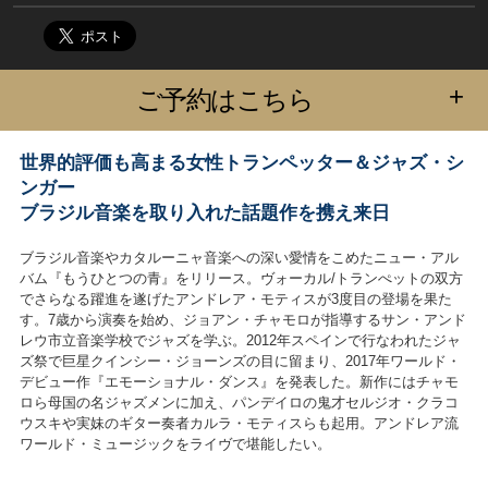
+
ご予約はこちら
世界的評価も高まる女性トランペッター＆ジャズ・シ
ンガー
ブラジル音楽を取り入れた話題作を携え来日
ブラジル音楽やカタルーニャ音楽への深い愛情をこめたニュー・アル
バム『もうひとつの青』をリリース。ヴォーカル/トランぺットの双方
でさらなる躍進を遂げたアンドレア・モティスが3度目の登場を果た
す。7歳から演奏を始め、ジョアン・チャモロが指導するサン・アンド
レウ市立音楽学校でジャズを学ぶ。2012年スペインで行なわれたジャ
ズ祭で巨星クインシー・ジョーンズの目に留まり、2017年ワールド・
デビュー作『エモーショナル・ダンス』を発表した。新作にはチャモ
ロら母国の名ジャズメンに加え、パンデイロの鬼才セルジオ・クラコ
ウスキや実妹のギター奏者カルラ・モティスらも起用。アンドレア流
ワールド・ミュージックをライヴで堪能したい。