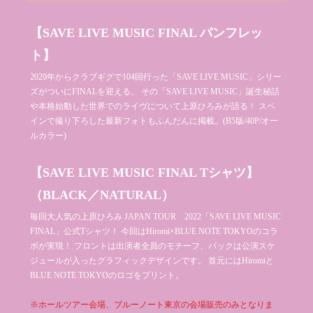
【SAVE LIVE MUSIC FINAL パンフレッ
ト】
2020年からクラブギグで104回行った「SAVE LIVE MUSIC」シリー
ズがついにFINALを迎える。 その「SAVE LIVE MUSIC」誕生秘話
や本格始動した世界でのライヴについて上原ひろみが語る！ スペ
インで撮り下ろした最新フォトもふんだんに掲載。(B5版/40P/オー
ルカラー)
【SAVE LIVE MUSIC FINAL Tシャツ】
（BLACK／NATURAL）
毎回大人気の上原ひろみ JAPAN TOUR 2022「SAVE LIVE MUSIC
FINAL」公式Tシャツ！ 今回はHiromi×BLUE NOTE TOKYOのコラ
ボが実現！ フロントは出演者全員のモチーフ、バックは公演スケ
ジュールが入ったグラフィックデザインです。 首元にはHiromiと
BLUE NOTE TOKYOのロゴをプリント。
※ホールツアー会場、ブルーノート東京の会場販売のみとなりま