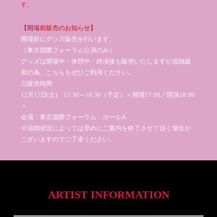
す。
【開場前販売のお知らせ】
開場前にグッズ販売を行います。
（東京国際フォーラム公演のみ）
グッズは開場中・休憩中・終演後も販売いたしますが混雑緩
和の為、こちらもぜひご利用ください。
◎販売時間
12月17日(土) 15:30～16:30（予定）＜開場17:00／開演18:00
＞
会場：東京国際フォーラム ホールA
※混雑状況によっては早めにご案内を終了させて頂く場合が
ございますのでご了承ください。
ARTIST INFORMATION