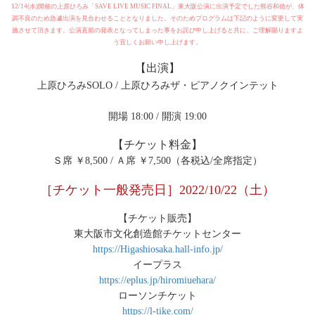
12/14(水)開催の上原ひろみ「SAVE LIVE MUSIC FINAL」東大阪公演に出演予定でした熊谷和徳が、体
調不良のため急遽出演を見合わせることとなりました。そのためプログラムは下記のように変更して実
施させて頂きます。公演直前の発表となってしまった事をお詫び申し上げると共に、ご理解賜りますよ
う宜しくお願い申し上げます。
【出演】
上原ひろみSOLO / 上原ひろみザ・ピアノクインテット
開場 18:00 / 開演 19:00
【チケット料金】
Ｓ席 ￥8,500 / Ａ席 ￥7,500（各税込/全席指定）
［チケット一般発売日］2022/10/22（土）
【チケット販売】
東大阪市文化創造館チケットセンター
https://Higashiosaka.hall-info.jp/
イープラス
https://eplus.jp/hiromiuehara/
ローソンチケット
https://l-tike.com/