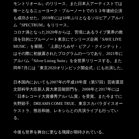
モントリオール』のリリース、また日本人アーティストでは
唯一となるニューヨーク・ブルーノートでの１３年連続公演
も成功させた。2019年には10年ぶりとなるソロピアノアルバ
ム『SPECTRUM』をリリース。
コロナ渦となった2020年からは、苦境にあるライブ業界の救
済を目的にブルーノート東京にてシリーズ企画「SAVE LIVE
MUSIC」を展開。「上原ひろみザ・ピアノ・クインテット」
はその際に初披露されたプログラムの一つであり、2021年に
アルバム『Silver Lining Suite』を全世界リリースする。また
同年7月には「東京2020オリンピック開会式」にも出演した。
日本国内においても2007年の平成18年度（第57回）芸術選奨
文部科学大臣新人賞大衆芸能部門を、2008年と2017年には
「日本レコード大賞優秀アルバム賞」を受賞。また今までに
矢野顕子、DREAMS COME TRUE、東京スカパラダイスオー
ケストラ、熊谷和徳、レキシらとの共演ライブも行ってい
る。
今後も世界を舞台に更なる飛躍が期待されている。