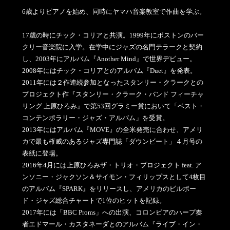
6歳よりピアノを始め、同時にヤマハ音楽教室で作曲を学ぶ。
17歳の時にチック・コリアと共演。1999年にボストンのバー
クリー音楽院に入学。在学中にジャズの名門テラークと契約
し、2003年にアルバム『Another Mind』で世界デビュー。
2008年にはチック・コリアとのアルバム『Duet』を発表。
2011年には２作連続参加となったスタンリー・クラークとの
プロジェクト作『スタンリー・クラーク・バンド フィーチャ
リング 上原ひろみ』で第53回グラミー賞において「ベスト・
コンテンポラリー・ジャズ・アルバム」を受賞。
2013年にはアルバム『MOVE』の全米発売に合わせ、アメリ
カで最も権威のあるジャズ専門誌「ダウンビート」４月号の
表紙に登場。
2016年4月には上原ひろみザ・トリオ・プロジェクト feat. ア
ンソニー・ジャクソン＆サイモン・フィリップスとして4枚目
のアルバム『SPARK』をリリースし、アメリカのビルボー
ド・ジャズ総合チャートで1位のヒットを記録。
2017年には「BBC Proms」への出演、コロンビアのハープ奏
者エドマール・カスタネーダとのアルバム『ライブ・イン・