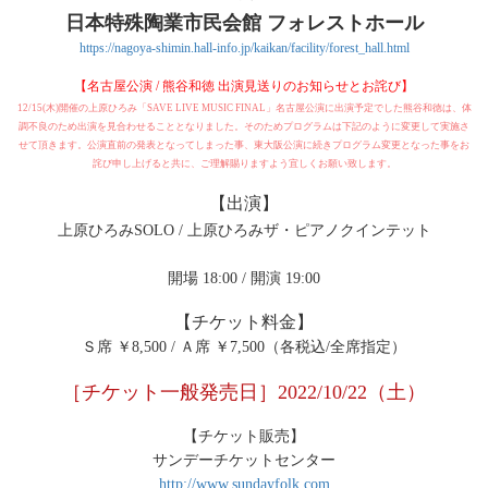
日本特殊陶業市民会館 フォレストホール
https://nagoya-shimin.hall-info.jp/kaikan/facility/forest_hall.html
【名古屋公演 / 熊谷和徳 出演見送りのお知らせとお詫び】
12/15(木)開催の上原ひろみ「SAVE LIVE MUSIC FINAL」名古屋公演に出演予定でした熊谷和徳は、体
調不良のため出演を見合わせることとなりました。そのためプログラムは下記のように変更して実施さ
せて頂きます。公演直前の発表となってしまった事、東大阪公演に続きプログラム変更となった事をお
詫び申し上げると共に、ご理解賜りますよう宜しくお願い致します。
【出演】
上原ひろみSOLO / 上原ひろみザ・ピアノクインテット
開場 18:00 / 開演 19:00
【チケット料金】
Ｓ席 ￥8,500 / Ａ席 ￥7,500（各税込/全席指定）
［チケット一般発売日］2022/10/22（土）
【チケット販売】
サンデーチケットセンター
http://www.sundayfolk.com