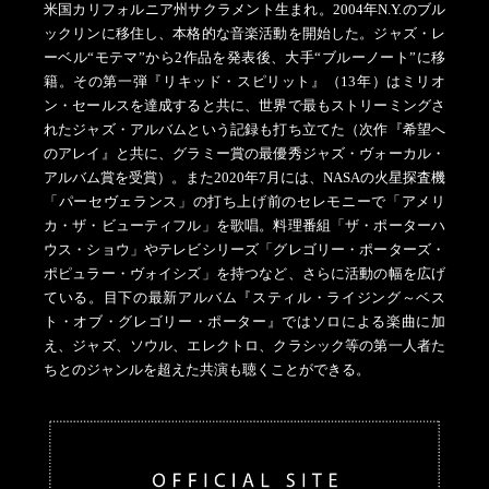
米国カリフォルニア州サクラメント生まれ。2004年N.Y.のブル
ックリンに移住し、本格的な音楽活動を開始した。ジャズ・レ
ーベル“モテマ”から2作品を発表後、大手“ブルーノート”に移
籍。その第一弾『リキッド・スピリット』（13年）はミリオ
ン・セールスを達成すると共に、世界で最もストリーミングさ
れたジャズ・アルバムという記録も打ち立てた（次作『希望へ
のアレイ』と共に、グラミー賞の最優秀ジャズ・ヴォーカル・
アルバム賞を受賞）。また2020年7月には、NASAの火星探査機
「パーセヴェランス」の打ち上げ前のセレモニーで「アメリ
カ・ザ・ビューティフル」を歌唱。料理番組「ザ・ポーターハ
ウス・ショウ」やテレビシリーズ「グレゴリー・ポーターズ・
ポピュラー・ヴォイシズ」を持つなど、さらに活動の幅を広げ
ている。目下の最新アルバム『スティル・ライジング～ベス
ト・オブ・グレゴリー・ポーター』ではソロによる楽曲に加
え、ジャズ、ソウル、エレクトロ、クラシック等の第一人者た
ちとのジャンルを超えた共演も聴くことができる。