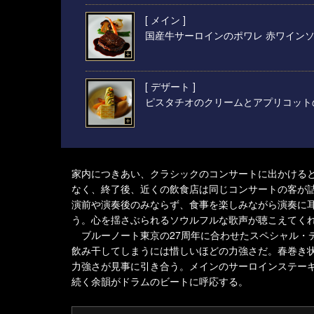
[ メイン ]
国産牛サーロインのポワレ 赤ワイン
[ デザート ]
ピスタチオのクリームとアプリコット
家内につきあい、クラシックのコンサートに出かける
なく、終了後、近くの飲食店は同じコンサートの客が
演前や演奏後のみならず、食事を楽しみながら演奏に
う。心を揺さぶられるソウルフルな歌声が聴こえてく
ブルーノート東京の27周年に合わせたスペシャル・
飲み干してしまうには惜しいほどの力強さだ。春巻き
力強さが見事に引き合う。メインのサーロインステー
続く余韻がドラムのビートに呼応する。