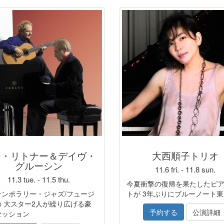
ー・リトナー＆デイヴ・
大西順子トリオ
グルーシン
11.6 fri. - 11.8 sun.
11.3 tue. - 11.5 thu.
今夏衝撃の復帰を果たしたピ
テンポラリー・ジャズ/フュージ
トが 3年ぶりにブルーノート
 大スター2人が繰り広げる豪
予約する
公演詳細
セッション