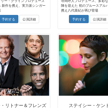
ラリー・クラインプロデュース
寺岡呼人プロデュース、多彩
る 新作を携え、実力派シンガー
陣を迎えた 初のブルースアル
場
携え八代亜紀が再び登場
予約する
公演詳細
予約する
公演詳細
ー・リトナー＆フレンズ
ステイシー・ケン