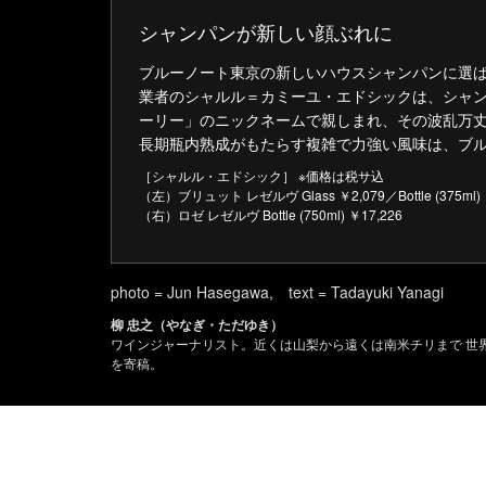
シャンパンが新しい顔ぶれに
ブルーノート東京の新しいハウスシャンパンに選ば
業者のシャルル＝カミーユ・エドシックは、シャ
ーリー」のニックネームで親しまれ、その波乱万丈
長期瓶内熟成がもたらす複雑で力強い風味は、ブ
［シャルル・エドシック］ ※価格は税サ込
（左）ブリュット レゼルヴ Glass ￥2,079／Bottle (375ml) ￥8,
（右）ロゼ レゼルヴ Bottle (750ml) ￥17,226
photo = Jun Hasegawa, text = Tadayuki Yanagi
柳 忠之（やなぎ・ただゆき）
ワインジャーナリスト。近くは山梨から遠くは南米チリまで 世界中
を寄稿。