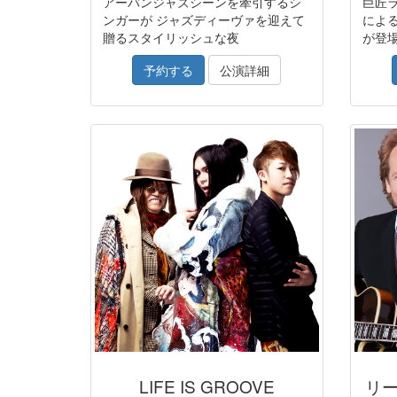
アーバンジャズシーンを牽引するシ
巨匠
ンガーが ジャズディーヴァを迎えて
によ
贈るスタイリッシュな夜
が登
予約する
公演詳細
LIFE IS GROOVE
リ