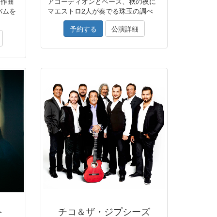
な作曲
アコーディオンとベース、秋の夜に
バムを
マエストロ2人が奏でる珠玉の調べ
予約する
公演詳細
ト
チコ＆ザ・ジプシーズ