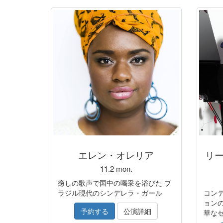
エレン・オレリア
リ
11.2 mon.
癒しの歌声で国中の喝采を浴びた ブ
ラジル現代のシンデレラ・ガール
コン
ョンの
予約する
公演詳細
華な