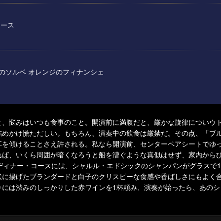
ソース
のソルベ オレンジのフィナンシェ
と、悩みはいつも食事のこと。開演前に満腹だと、厳かな旋律についウ
詰めかけ慌ただしい。もちろん、演奏中の飲食は厳禁だ。その点、「ブ
耳を傾けることさえ許される。私なら開演前、センターペアシートでゆ
れば、いくら周囲が暗くなろうと船を漕ぐような真似はせず、家内から
ディナー・コースには、シャルル・エドシックのシャンパンがグラスで
状に揚げたブランダードと白子のクリスピーな食感や香ばしさにもよく
キには渋みのしっかりした赤ワインを1杯頼み、演奏が始ったら、あのシ