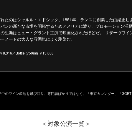
れたのはシャルル・エドシック。1851年、ランスに創業した由緒正し
ンパンの新たな市場を開拓するためアメリカに渡り、プロモーション活
の生涯はヒュー・グラント主演で映画化されたほどだ。 リザーヴワイン
ルーノートの大人な雰囲気によく馴染む。
316／Bottle (750ml) ￥13,068
のワイン産地を飛び回り、専門誌ばかりではなく、「東京カレンダー」「GOETHE」
＜対象公演一覧＞