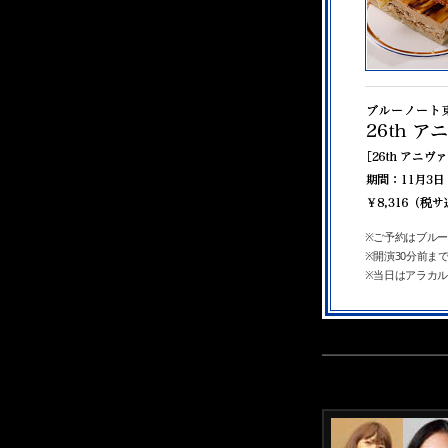
※ご予約はブルーノ
※開演30分前ま
※当日はアラカ