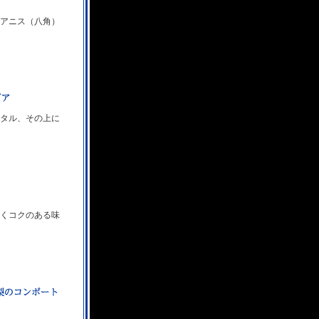
アニス（八角）
タル、その上に
くコクのある味