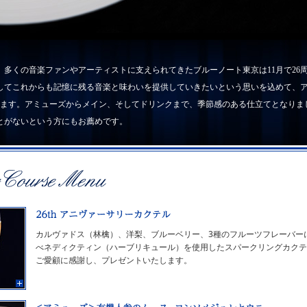
来、多くの音楽ファンやアーティストに支えられてきたブルーノート東京は11月で26
してこれからも記憶に残る音楽と味わいを提供していきたいという思いを込めて、
します。アミューズからメイン、そしてドリンクまで、季節感のある仕立てとなりま
とがないという方にもお薦めです。
カルヴァドス（林檎）、洋梨、ブルーベリー、3種のフルーツフレーバー
べネディクティン（ハーブリキュール）を使用したスパークリングカクテ
ご愛顧に感謝し、プレゼントいたします。