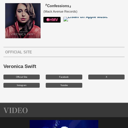
『Confessions』
(Mack Avenue Records)
OFFICIAL SITE
Veronica Swift
Official Site
Facebook
X
Instagram
Youtube