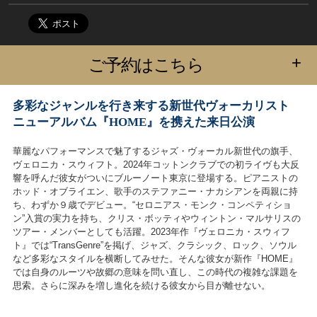
+
ご予約はこちら
多彩なジャンルを行き来する新世代ヴォーカリスト
ニューアルバム『HOME』を携えた来日公演
華麗なパフォーマンスで魅了するジャズ・ヴォーカル新世代の旗手、
ヴェロニカ・スウィフト。2024年コットンクラブでの初ライヴも大反
響を呼んだ彼女がついにブルーノート東京に登場する。ピアニストの
ホッド・オブライエン、歌手のステファニー・ナカシアンを両親に持
ち、わずか９歳でデビュー。“セロニアス・モンク・コンペティショ
ン”入賞の実力を持ち、クリス・ボッティやウィントン・マルサリスの
ツアー・メンバーとしても活躍。2023年作『ヴェロニカ・スウィフ
ト』では“TransGenre”を掲げ、ジャズ、クラシック、ロック、ソウル
など多彩なスタイルを横断してみせた。そんな彼女が新作『HOME』
では自身のルーツや故郷の意味を問い直し、この時代の複雑な課題を
思索。さらに深みを増し進化を続ける彼女から目が離せない。