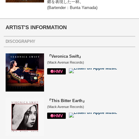
郷を表現した一杯。
(Bartender：Bunta Yamada)
ARTIST'S INFORMATION
DISCOGRAPHY
『Veronica Swift』
(Mack Avenue Records)
『This Bitter Earth』
(Mack Avenue Records)