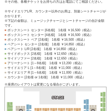
※その他、各種チケットをお持ちの方はお電話にてご相談ください。
※サイドエリアL/R、カウンター以外のお席は、別途シートチャージが
かかります。
※下記の金額は、ミュージックチャージとシートチャージの合計金額
です。
■
ボックスシート センター [6名様]
1名様 ￥16,500
（税込）
■
ボックスシート センター [4名様]
1名様 ￥16,500
（税込）
■
ボックスシート ペア [2名様]
1名様 ￥16,500
（税込）
■
ペアシート センター [2名様]
1名様 ￥14,850
（税込）
■
ペアシート L/R [2名様]
1名様 ￥14,850
（税込）
■
サイドボックス [2名様]
1名様 ￥12,650
（税込）
■
サイドソファー [2名様]
1名様 ￥12,650
（税込）
■
アリーナシート [1～8名様]
1名様 ￥13,200
（税込）
■
サイドエリア L [1～8名様]
1名様 ￥11,000
（税込）
■
サイドエリア R [1～6名様]
1名様 ￥11,000
（税込）
■
カウンター [2名様 or 1名様]
1名様 ￥11,000
（税込）
※座席のレイアウトは変更になる場合がございます。