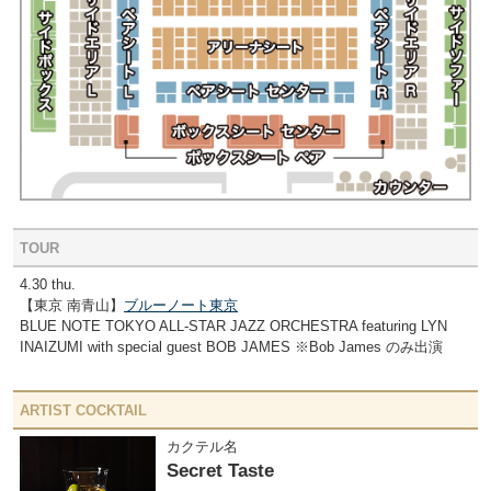
TOUR
4.30 thu.
【東京 南青山】
ブルーノート東京
BLUE NOTE TOKYO ALL-STAR JAZZ ORCHESTRA featuring LYN
INAIZUMI with special guest BOB JAMES ※Bob James のみ出演
ARTIST COCKTAIL
カクテル名
Secret Taste