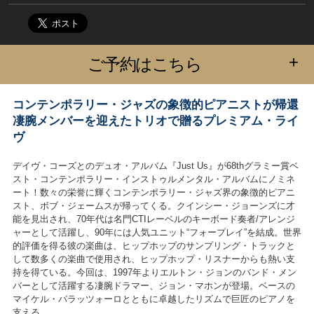
+
ご予約はこちら
コンテンポラリー・ジャズの象徴的ピアニストが帰還
凄腕メンバーを迎えたトリオで贈るプレミアム・ライ
ヴ
デイヴ・コーズとのデュオ・アルバム『Just Us』が68thグラミー賞ベ
スト・コンテンポラリー・インストゥルメンタル・アルバムにノミネ
ート！数々の栄誉に輝くコンテンポラリー・ジャズ界の象徴的ピアニ
スト、ボブ・ジェームスが帰ってくる。クインシー・ジョーンズに才
能を見出され、70年代は名門CTIレーベルのキーボード奏者/アレンジ
ャーとして活躍し、90年には人気ユニット“フォープレイ”を結成。世界
的評価を得る彼の楽曲は、ヒップホップのサンプリング・トラックと
して数多くの楽曲で使用され、ヒップホップ・リスナーからも熱い支
持を得ている。今回は、1997年よりエルトン・ジョンのバンド・メン
バーとして活躍する凄腕ドラマー、ジョン・マホンが登場。ベースの
マイケル・パラッツォーロとともに卓越したリズムで巨匠のピアノを
支える。