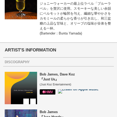
ジョニーウォーカーの最上位ラベル「ブルーラ
ベル」を贅沢に使用。スモーキーな美しい余韻
にベルモットが輪郭を与え、繊細な華やかさを
カモミールの柔らかな香りが引き出し、和三盆
糖の上品な甘味と、オリーブの塩味が全体を整
える一杯。
(Bartender：Bunta Yamada)
ARTIST'S INFORMATION
DISCOGRAPHY
Bob James, Dave Koz
『Just Us』
(Just Koz Entertainment)
Bob James
『Jazz Hands』