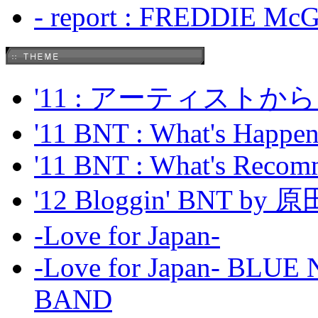
- report : FREDDIE Mc
'11 : アーティス
'11 BNT : What's Happeni
'11 BNT : What's Recom
'12 Bloggin' BNT by
-Love for Japan-
-Love for Japan- BL
BAND