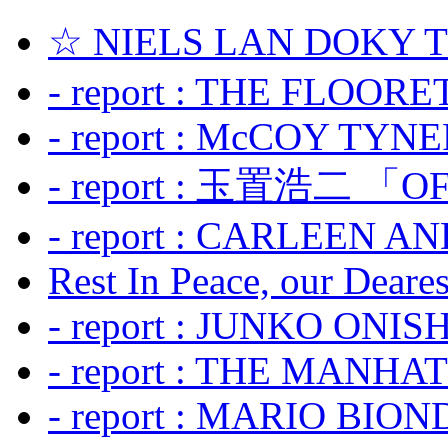
☆ NIELS LAN DOKY
- report : THE FLOOR
- report : McCOY TYNER
- report : 玉置浩二 「OF
- report : CARLEEN A
Rest In Peace, our Dearest
- report : JUNKO ONIS
- report : THE MANH
- report : MARIO BION