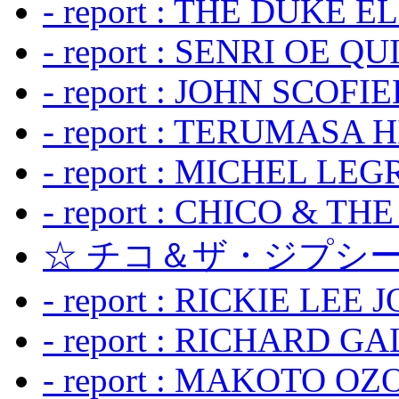
- report : THE DUKE 
- report : SENRI OE Q
- report : JOHN SCOFIEL
- report : TERUMASA 
- report : MICHEL LE
- report : CHICO & TH
☆ チコ＆ザ・ジプシー
- report : RICKIE LEE 
- report : RICHARD GA
- report : MAKOTO OZO