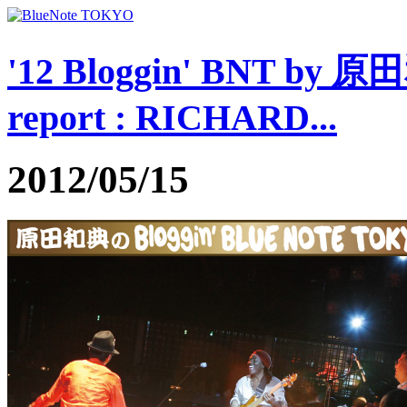
'12 Bloggin' BNT by 
report : RICHARD...
2012/05/15