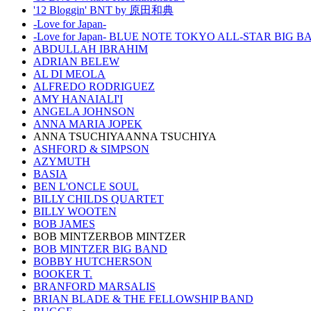
'12 Bloggin' BNT by 原田和典
-Love for Japan-
-Love for Japan- BLUE NOTE TOKYO ALL-STAR BIG 
ABDULLAH IBRAHIM
ADRIAN BELEW
AL DI MEOLA
ALFREDO RODRIGUEZ
AMY HANAIALI'I
ANGELA JOHNSON
ANNA MARIA JOPEK
ANNA TSUCHIYAANNA TSUCHIYA
ASHFORD & SIMPSON
AZYMUTH
BASIA
BEN L'ONCLE SOUL
BILLY CHILDS QUARTET
BILLY WOOTEN
BOB JAMES
BOB MINTZERBOB MINTZER
BOB MINTZER BIG BAND
BOBBY HUTCHERSON
BOOKER T.
BRANFORD MARSALIS
BRIAN BLADE & THE FELLOWSHIP BAND