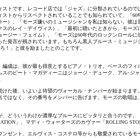
ティストです。レコード店では「ジャズ」に分類されているの
ィストからリスペクトされていることでも知られていて、「60
ラー）、「モーズ嫌いのミュージシャンを私は知らない。彼は
クスのレイ・デイヴィス）、「最初に聴いたときから、モーズ
ョージー・フェイム）、「モーズは60年代のロックンロールに
った発言が残されています。もちろん黒人ブルース・ミュージ
けろ！」と彼を励ましたとのことです。
。編成は、彼が最も得意とするピアノ・トリオ。ベースのフィル・
ムスのピート・マガディーニはジョージ・デューク、アル･ジ
。
を続けた後、いよいよ待望のヴォーカル・ナンバーが始まります
名ではなく、その番号をメンバーに告げます。モーズの歌唱は
が、どういうわけか濃厚なブルースにピッタリと合うのです。
S ON VACATION」、マディ・ウォーターズのカヴァー「ROLLING
ウンゼント、エルヴィス・コステロ等からも敬愛されているモー