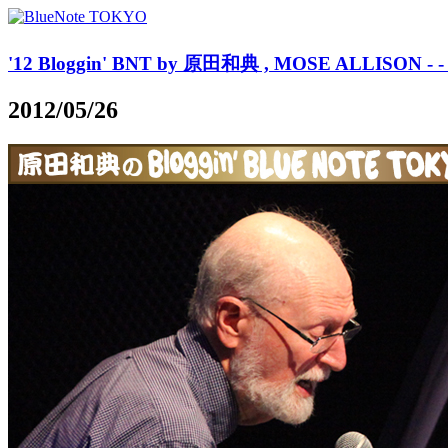
'12 Bloggin' BNT by 原田和典 , MOSE ALLISON - - r
2012/05/26