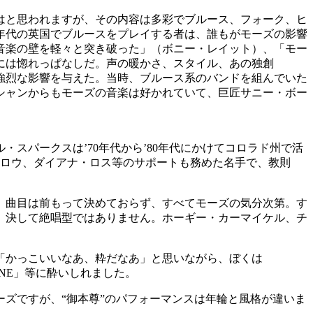
ではと思われますが、その内容は多彩でブルース、フォーク、ヒ
年代の英国でブルースをプレイする者は、誰もがモーズの影響
音楽の壁を軽々と突き破った」（ボニー・レイット）、「モー
には惚れっぱなしだ。声の暖かさ、スタイル、あの独創
強烈な影響を与えた。当時、ブルース系のバンドを組んでいた
シャンからもモーズの音楽は好かれていて、巨匠サニー・ボー
スパークスは’70年代から’80年代にかけてコロラド州で活
ャロウ、ダイアナ・ロス等のサポートも務めた名手で、教則
。曲目は前もって決めておらず、すべてモーズの気分次第。す
、決して絶唱型ではありません。ホーギー・カーマイケル、チ
「かっこいいなあ、粋だなあ」と思いながら、ぼくは
 STONE」等に酔いしれました。
ズですが、“御本尊”のパフォーマンスは年輪と風格が違いま