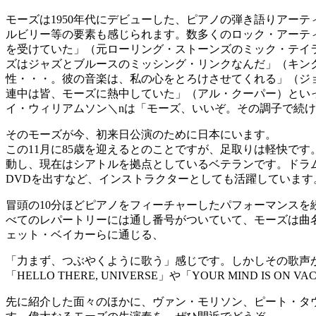
モーズは1950年代にデビューした、ピアノの弾き語りアー
ルビリー等の要素も感じられます。数多くのロック・アーテ
を受けていた」（元ローリング・ストーンズのミック・テイ
ズはジャズとブルースのミッシング・リンクなんだ」（キン
性・・・。彼の音楽は、私の心をとろけさせてくれる」（ジ
連中は皆、モーズに熱中していた」（アル・クーパー）とい
イ・ウィリアムソン＼nは「モーズ、いいぞ。その調子で続
そのモーズが今、初来日公演のために日本にいます。
この11月に85歳を迎えるとのことですが、足取りは軽快です
動し、現在はシアトルを拠点としているベテランです。ドラ
DVDを出すなど、インストラクターとしても活躍しています
冒頭の10分ほどピアノをフィーチャーしたパフォーマンス
べてのレパートリーには通し番号がついていて、モーズは曲
ェット・ベイカーらに通じる、
「力まず、つぶやくように歌う」感じです。しかしその歌声
「HELLO THERE, UNIVERSE」や「YOUR MIND I
先に紹介した面々のほかに、ヴァン・モリソン、ピート・タ