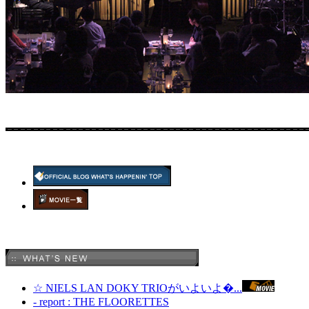
☆ NIELS LAN DOKY TRIOがいよいよ�...
- report : THE FLOORETTES