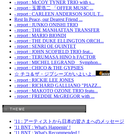
- report : McCOY TYNER TRIO with s...
- report : 玉置浩二 「OFFER MUSIC ...
- report : CARLEEN ANDERSON SOUL T...
Rest In Peace, our Dearest Friend ...
- report : JUNKO ONISHI TRIO
- report : THE MANHATTAN TRANSFER
- report : MARIO BIONDI
- report : THE DUKE ELLINGTON ORCH...
- report : SENRI OE QUINTET
- report : JOHN SCOFIELD TRIO feat...
- report : TERUMASA HINO h FACTOR
- report : MICHEL LEGRAND Symphon...
- report : CHICO & THE GYPSIES
☆ チコ＆ザ・ジプシーズがいよいよ...
- report : RICKIE LEE JONES
- report : RICHARD GALLIANO "PIAZZ...
- report : MAKOTO OZONE TRIO featu...
- report : FREDDIE McGREGOR with ...
'11 : アーティストから日本の皆さまへのメッセージ
'11 BNT : What's Happenin' !
'11 BNT : What's Recommended !