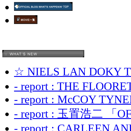
☆ NIELS LAN DOKY
- report : THE FLOOR
- report : McCOY TYNER
- report : 玉置浩二 「OF
- report : CARLEEN A