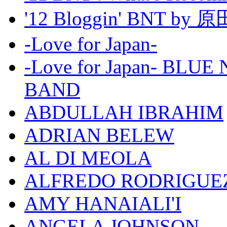
'12 Bloggin' BNT by
-Love for Japan-
-Love for Japan- BL
BAND
ABDULLAH IBRAHIM
ADRIAN BELEW
AL DI MEOLA
ALFREDO RODRIGUE
AMY HANAIALI'I
ANGELA JOHNSON