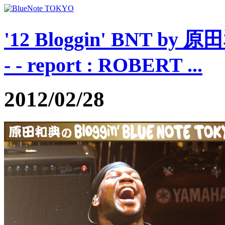
'12 Bloggin' BNT by
- - report : ROBERT ...
2012/02/28