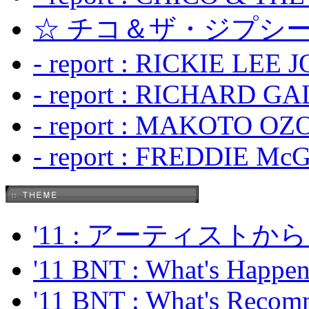
☆ チコ＆ザ・ジプシー
- report : RICKIE LEE 
- report : RICHARD GA
- report : MAKOTO OZO
- report : FREDDIE Mc
'11 : アーティス
'11 BNT : What's Happeni
'11 BNT : What's Recom