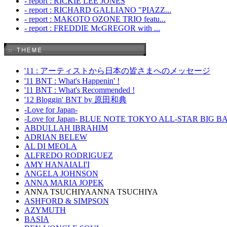
- report : RICKIE LEE JONES
- report : RICHARD GALLIANO "PIAZZ...
- report : MAKOTO OZONE TRIO featu...
- report : FREDDIE McGREGOR with ...
'11 : アーティストから日本の皆さまへのメッセージ
'11 BNT : What's Happenin' !
'11 BNT : What's Recommended !
'12 Bloggin' BNT by 原田和典
-Love for Japan-
-Love for Japan- BLUE NOTE TOKYO ALL-STAR BIG 
ABDULLAH IBRAHIM
ADRIAN BELEW
AL DI MEOLA
ALFREDO RODRIGUEZ
AMY HANAIALI'I
ANGELA JOHNSON
ANNA MARIA JOPEK
ANNA TSUCHIYAANNA TSUCHIYA
ASHFORD & SIMPSON
AZYMUTH
BASIA