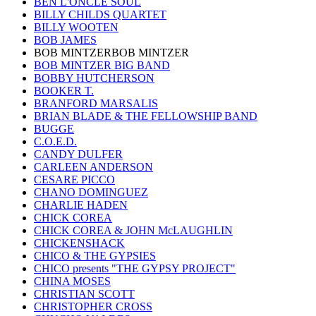
BEN L'ONCLE SOUL
BILLY CHILDS QUARTET
BILLY WOOTEN
BOB JAMES
BOB MINTZERBOB MINTZER
BOB MINTZER BIG BAND
BOBBY HUTCHERSON
BOOKER T.
BRANFORD MARSALIS
BRIAN BLADE & THE FELLOWSHIP BAND
BUGGE
C.O.E.D.
CANDY DULFER
CARLEEN ANDERSON
CESARE PICCO
CHANO DOMINGUEZ
CHARLIE HADEN
CHICK COREA
CHICK COREA & JOHN McLAUGHLIN
CHICKENSHACK
CHICO & THE GYPSIES
CHICO presents "THE GYPSY PROJECT"
CHINA MOSES
CHRISTIAN SCOTT
CHRISTOPHER CROSS