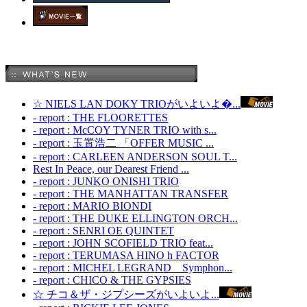
☆ NIELS LAN DOKY TRIOがいよいよ�...
- report : THE FLOORETTES
- report : McCOY TYNER TRIO with s...
- report : 玉置浩二 「OFFER MUSIC ...
- report : CARLEEN ANDERSON SOUL T...
Rest In Peace, our Dearest Friend ...
- report : JUNKO ONISHI TRIO
- report : THE MANHATTAN TRANSFER
- report : MARIO BIONDI
- report : THE DUKE ELLINGTON ORCH...
- report : SENRI OE QUINTET
- report : JOHN SCOFIELD TRIO feat...
- report : TERUMASA HINO h FACTOR
- report : MICHEL LEGRAND Symphon...
- report : CHICO & THE GYPSIES
☆ チコ＆ザ・ジプシーズがいよいよ...