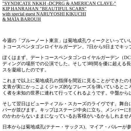
"SYNDICATE NKKH -DCPRG & AMERICAN CLAVE-"
KIP HANRAHAN "BEAUTIFUL SCARS"
with special guest NARUYOSHI KIKUCHI
& MAÏA BAROUH
今週の「ブルーノート東京」は菊地成孔ウィークといっていいでしょう。「NAR
トコースペンタゴンロイヤルガーデン、7日から9日までキップ・ハン
ぼくはまず、デートコースペンタゴンロイヤルガーデン（DC
ディングの場所での公演でした。そして3時間を優に超える長
スを凝縮したのです。
これまで以上に菊地成孔の指揮を間近に見ることができたの
丈青が実にかっこよくジャズ的なフレーズを弾いているとこ
く者を未知の世界に連れて行ってくれるようです。中盤から
そして翌日はビューティフル・スカーズのライヴです。舞台
バーが並びます。キップはステージ中央に立ち、メンバーに
のかわからないままになっているお客様がいるかもしれませ
日本からは菊地成孔(テナー・サックス)、マイア・バルーが