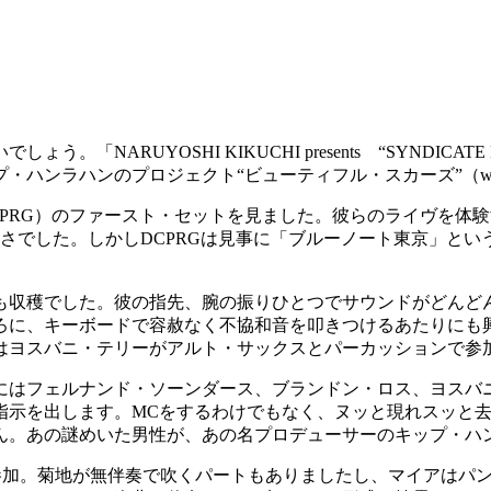
UYOSHI KIKUCHI presents “SYNDICATE NK
ラハンのプロジェクト“ビューティフル・スカーズ”（with spe
PRG）のファースト・セットを見ました。彼らのライヴを体験
さでした。しかしDCPRGは見事に「ブルーノート東京」とい
も収穫でした。彼の指先、腕の振りひとつでサウンドがどんど
ろに、キーボードで容赦なく不協和音を叩きつけるあたりにも
はヨスバニ・テリーがアルト・サックスとパーカッションで参
にはフェルナンド・ソーンダース、ブランドン・ロス、ヨスバ
指示を出します。MCをするわけでもなく、ヌッと現れスッと
ん。あの謎めいた男性が、あの名プロデューサーのキップ・ハ
参加。菊地が無伴奏で吹くパートもありましたし、マイアはパン