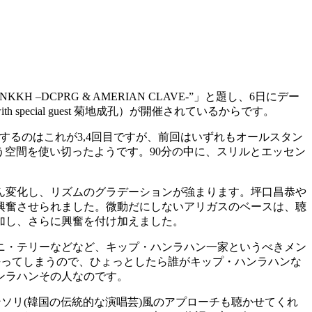
KH –DCPRG & AMERIAN CLAVE-”」と題し、6日にデー
cial guest 菊地成孔）が開催されているからです。
するのはこれが3,4回目ですが、前回はいずれもオールスタン
う空間を使い切ったようです。90分の中に、スリルとエッセン
ん変化し、リズムのグラデーションが強まります。坪口昌恭や
興奮させられました。微動だにしないアリガスのベースは、聴
加し、さらに興奮を付け加えました。
ニ・テリーなどなど、キップ・ハンラハン一家というべきメン
去ってしまうので、ひょっとしたら誰がキップ・ハンラハンな
ンラハンその人なのです。
ソリ(韓国の伝統的な演唱芸)風のアプローチも聴かせてくれ