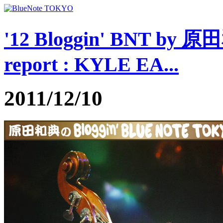
'12 Bloggin' BNT by 
report : KYLE EA...
2011/12/10