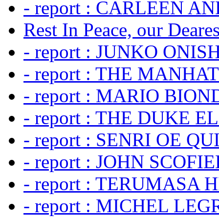
- report : CARLEEN A
Rest In Peace, our Dearest
- report : JUNKO ONIS
- report : THE MANH
- report : MARIO BION
- report : THE DUKE 
- report : SENRI OE Q
- report : JOHN SCOFIEL
- report : TERUMASA 
- report : MICHEL LE