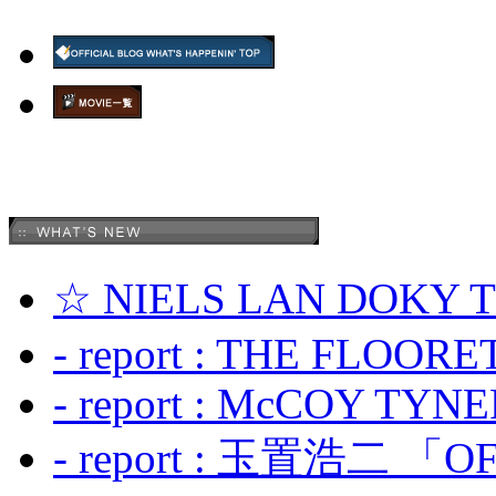
☆ NIELS LAN DOKY
- report : THE FLOOR
- report : McCOY TYNER
- report : 玉置浩二 「OF