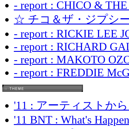
- report : CHICO & TH
☆ チコ＆ザ・ジプシー
- report : RICKIE LEE 
- report : RICHARD GA
- report : MAKOTO OZO
- report : FREDDIE Mc
'11 : アーティス
'11 BNT : What's Happeni