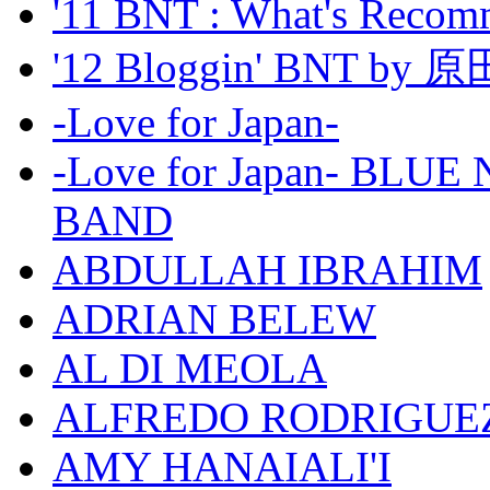
'11 BNT : What's Recom
'12 Bloggin' BNT by
-Love for Japan-
-Love for Japan- BL
BAND
ABDULLAH IBRAHIM
ADRIAN BELEW
AL DI MEOLA
ALFREDO RODRIGUE
AMY HANAIALI'I