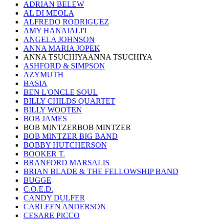
ADRIAN BELEW
AL DI MEOLA
ALFREDO RODRIGUEZ
AMY HANAIALI'I
ANGELA JOHNSON
ANNA MARIA JOPEK
ANNA TSUCHIYAANNA TSUCHIYA
ASHFORD & SIMPSON
AZYMUTH
BASIA
BEN L'ONCLE SOUL
BILLY CHILDS QUARTET
BILLY WOOTEN
BOB JAMES
BOB MINTZERBOB MINTZER
BOB MINTZER BIG BAND
BOBBY HUTCHERSON
BOOKER T.
BRANFORD MARSALIS
BRIAN BLADE & THE FELLOWSHIP BAND
BUGGE
C.O.E.D.
CANDY DULFER
CARLEEN ANDERSON
CESARE PICCO