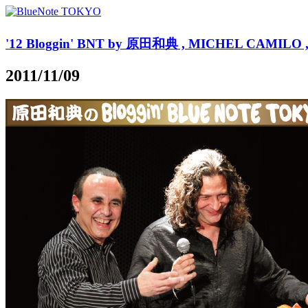
'12 Bloggin' BNT by 原田和典 , MICHEL CAMILO , T
2011/11/09