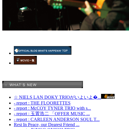
☆ NIELS LAN DOKY TRIOがいよいよ�...
- report : THE FLOORETTES
- report : McCOY TYNER TRIO with s...
- report : 玉置浩二 「OFFER MUSIC ...
- report : CARLEEN ANDERSON SOUL T...
Rest In Peace, our Dearest Friend ...