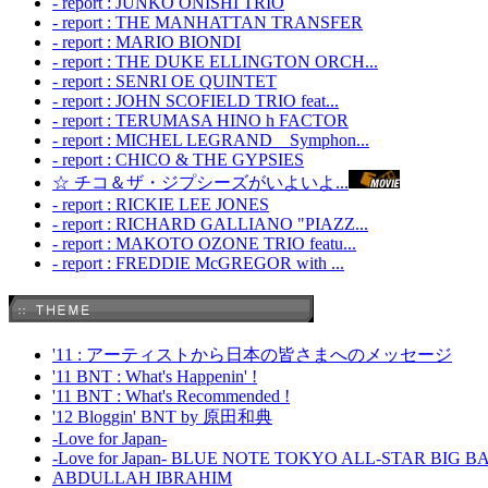
- report : JUNKO ONISHI TRIO
- report : THE MANHATTAN TRANSFER
- report : MARIO BIONDI
- report : THE DUKE ELLINGTON ORCH...
- report : SENRI OE QUINTET
- report : JOHN SCOFIELD TRIO feat...
- report : TERUMASA HINO h FACTOR
- report : MICHEL LEGRAND Symphon...
- report : CHICO & THE GYPSIES
☆ チコ＆ザ・ジプシーズがいよいよ...
- report : RICKIE LEE JONES
- report : RICHARD GALLIANO "PIAZZ...
- report : MAKOTO OZONE TRIO featu...
- report : FREDDIE McGREGOR with ...
'11 : アーティストから日本の皆さまへのメッセージ
'11 BNT : What's Happenin' !
'11 BNT : What's Recommended !
'12 Bloggin' BNT by 原田和典
-Love for Japan-
-Love for Japan- BLUE NOTE TOKYO ALL-STAR BIG 
ABDULLAH IBRAHIM