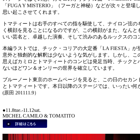
「FUGA Y MISTERIO」（フーガと神秘）などが次々
思い起こさせてくれます。
トマティートは右手のすべての指を駆使して、ナイロン弦の
く横顔を見ることになるのですが、この横顔がまた、なんと
いい芸名と、卓越した演奏、そして渋みのあるルックスのコ
本編ラストでは、チック・コリアの大定番「LA FIEST
意外と独創的な解釈は少ないような気がします。しかし、こ
思えばカミロとトマティートのコンビは発足当時、チックと
ないほどワン＆オンリーの世界を確立しています。
ブルーノート東京のホームページを見ると、この日のセカン
とトマティートです。本日以降のステージでは、いったい何
(原田 201111.9）
●11.8tue.-11.12sat.
MICHEL CAMILO & TOMATITO