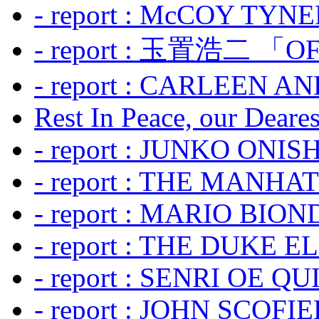
- report : McCOY TYNER
- report : 玉置浩二 「OF
- report : CARLEEN A
Rest In Peace, our Dearest
- report : JUNKO ONIS
- report : THE MANH
- report : MARIO BION
- report : THE DUKE 
- report : SENRI OE Q
- report : JOHN SCOFIEL