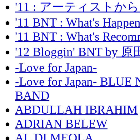
'11 : アーティス
'11 BNT : What's Happeni
'11 BNT : What's Recom
'12 Bloggin' BNT by
-Love for Japan-
-Love for Japan- BL
BAND
ABDULLAH IBRAHIM
ADRIAN BELEW
AL DI MEOLA