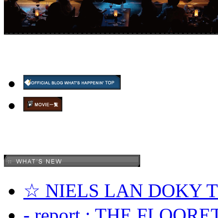
☆ NIELS LAN DOKY
- report : THE FLOOR