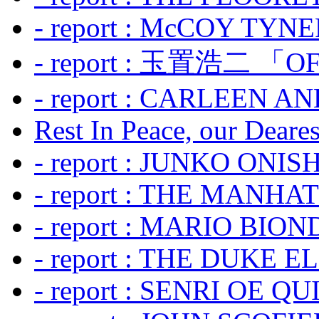
- report : McCOY TYNER
- report : 玉置浩二 「OF
- report : CARLEEN A
Rest In Peace, our Dearest
- report : JUNKO ONIS
- report : THE MANH
- report : MARIO BION
- report : THE DUKE 
- report : SENRI OE Q