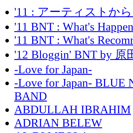
'11 : アーティス
'11 BNT : What's Happeni
'11 BNT : What's Recom
'12 Bloggin' BNT by
-Love for Japan-
-Love for Japan- BL
BAND
ABDULLAH IBRAHIM
ADRIAN BELEW