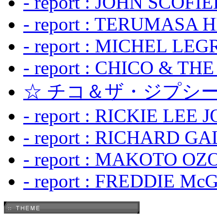
- report : JOHN SCOFIEL
- report : TERUMASA 
- report : MICHEL LE
- report : CHICO & TH
☆ チコ＆ザ・ジプシー
- report : RICKIE LEE 
- report : RICHARD GA
- report : MAKOTO OZO
- report : FREDDIE Mc