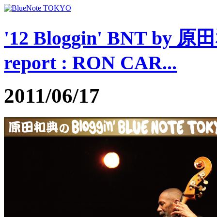
'12 Bloggin' BNT by 
report : RON CAR...
2011/06/17