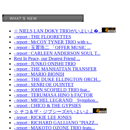
☆ NIELS LAN DOKY TRIOがいよいよ�...
- report : THE FLOORETTES
- report : McCOY TYNER TRIO with s...
- report : 玉置浩二 「OFFER MUSIC ...
- report : CARLEEN ANDERSON SOUL T...
Rest In Peace, our Dearest Friend ...
- report : JUNKO ONISHI TRIO
- report : THE MANHATTAN TRANSFER
- report : MARIO BIONDI
- report : THE DUKE ELLINGTON ORCH...
- report : SENRI OE QUINTET
- report : JOHN SCOFIELD TRIO feat...
- report : TERUMASA HINO h FACTOR
- report : MICHEL LEGRAND Symphon...
- report : CHICO & THE GYPSIES
☆ チコ＆ザ・ジプシーズがいよいよ...
- report : RICKIE LEE JONES
- report : RICHARD GALLIANO "PIAZZ...
- report : MAKOTO OZONE TRIO featu...