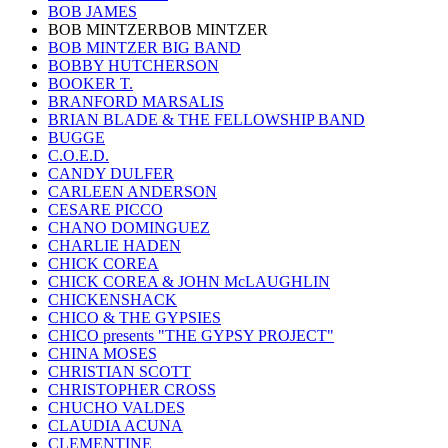
BOB JAMES
BOB MINTZERBOB MINTZER
BOB MINTZER BIG BAND
BOBBY HUTCHERSON
BOOKER T.
BRANFORD MARSALIS
BRIAN BLADE & THE FELLOWSHIP BAND
BUGGE
C.O.E.D.
CANDY DULFER
CARLEEN ANDERSON
CESARE PICCO
CHANO DOMINGUEZ
CHARLIE HADEN
CHICK COREA
CHICK COREA & JOHN McLAUGHLIN
CHICKENSHACK
CHICO & THE GYPSIES
CHICO presents "THE GYPSY PROJECT"
CHINA MOSES
CHRISTIAN SCOTT
CHRISTOPHER CROSS
CHUCHO VALDES
CLAUDIA ACUNA
CLEMENTINE