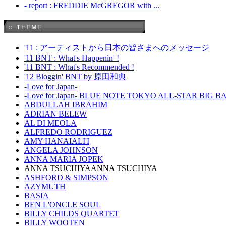
- report : FREDDIE McGREGOR with ...
'11 : アーティストから日本の皆さまへのメッセージ
'11 BNT : What's Happenin' !
'11 BNT : What's Recommended !
'12 Bloggin' BNT by 原田和典
-Love for Japan-
-Love for Japan- BLUE NOTE TOKYO ALL-STAR BIG 
ABDULLAH IBRAHIM
ADRIAN BELEW
AL DI MEOLA
ALFREDO RODRIGUEZ
AMY HANAIALI'I
ANGELA JOHNSON
ANNA MARIA JOPEK
ANNA TSUCHIYAANNA TSUCHIYA
ASHFORD & SIMPSON
AZYMUTH
BASIA
BEN L'ONCLE SOUL
BILLY CHILDS QUARTET
BILLY WOOTEN