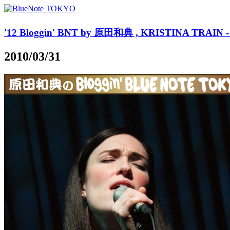
'12 Bloggin' BNT by 原田和典 , KRISTINA TRAIN - - 
2010/03/31