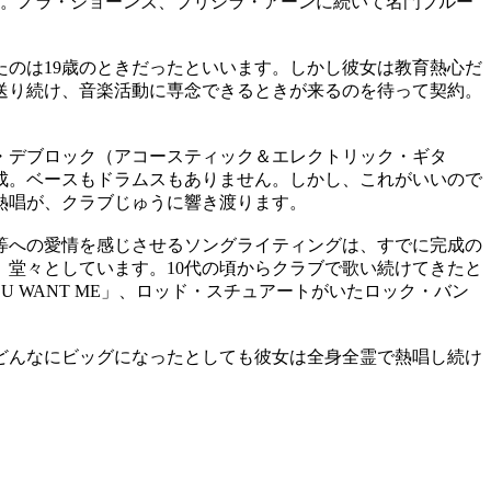
り。ノラ・ジョーンズ、プリシラ・アーンに続いて名門ブルー
のは19歳のときだったといいます。しかし彼女は教育熱心だ
送り続け、音楽活動に専念できるときが来るのを待って契約。
・デブロック（アコースティック＆エレクトリック・ギタ
成。ベースもドラムスもありません。しかし、これがいいので
熱唱が、クラブじゅうに響き渡ります。
等への愛情を感じさせるソングライティングは、すでに完成の
堂々としています。10代の頃からクラブで歌い続けてきたと
 WANT ME」、ロッド・スチュアートがいたロック・バン
どんなにビッグになったとしても彼女は全身全霊で熱唱し続け