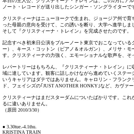
本日の主人公、クリスティーナ・トレインは、この2月にア
ノート・レコードが送り出したシンガー・ソングライターで
クリスティーナはニューヨークで生まれ、ジョージア州で育
った母親の意向を受けて、この誘いを断り、大学へ進学しま
そして『クリスティーナ・トレイン』を完成させたのです。
記念すべき初来日公演をブルーノート東京でおこなっている
ー）、キース・コットン（ピアノ＆オルガン）、メリサ・モ
す。クリスティーナの力強く、エモーショナルな歌声を、そ
レパートリーはもちろん、『クリスティーナ・トレイン』に
域に達しています。観客に話しかけながら進めていくステー
いうキャリアはダテではありません。キャロリン・フランクリン
ド、フェイシズの｢JUST ANOTHER HONKY｣など、カ
クリスティーナはまだスターダムについたばかりです。これ
るに違いありません。
（原田 2010/3/30）
● 3.30tue.-4.1thu.
KRISTINA TRAIN