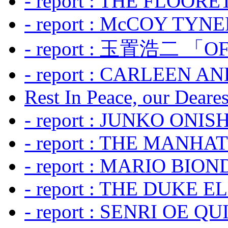
- report : THE FLOOR
- report : McCOY TYNER
- report : 玉置浩二 「OF
- report : CARLEEN A
Rest In Peace, our Dearest
- report : JUNKO ONIS
- report : THE MANH
- report : MARIO BION
- report : THE DUKE 
- report : SENRI OE Q