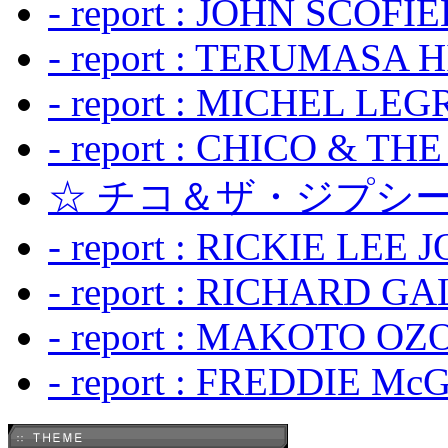
- report : JOHN SCOFIEL
- report : TERUMASA 
- report : MICHEL LE
- report : CHICO & TH
☆ チコ＆ザ・ジプシー
- report : RICKIE LEE 
- report : RICHARD GA
- report : MAKOTO OZO
- report : FREDDIE Mc