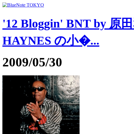
'12 Bloggin' BNT by 
HAYNES の小�...
2009/05/30