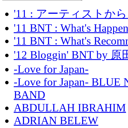
'11 : アーティス
'11 BNT : What's Happeni
'11 BNT : What's Recom
'12 Bloggin' BNT by
-Love for Japan-
-Love for Japan- BL
BAND
ABDULLAH IBRAHIM
ADRIAN BELEW