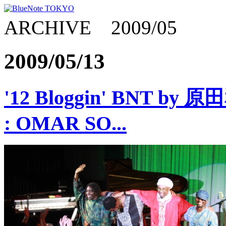
ARCHIVE 2009/05
2009/05/13
'12 Bloggin' BNT by 原
: OMAR SO...