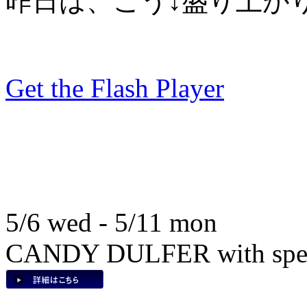
昨日は、こう↓盛り上が
Get the Flash Player
5/6 wed - 5/11 mon
CANDY DULFER with speci