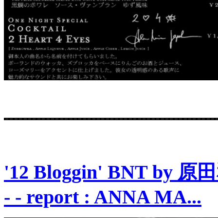
'12 Bloggin' BNT by
- - report : ANNA MA...