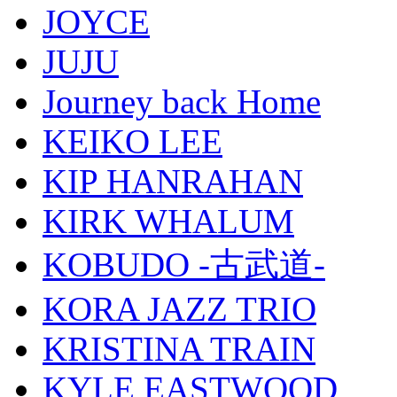
JOYCE
JUJU
Journey back Home
KEIKO LEE
KIP HANRAHAN
KIRK WHALUM
KOBUDO -古武道-
KORA JAZZ TRIO
KRISTINA TRAIN
KYLE EASTWOOD