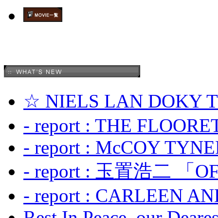
☆ NIELS LAN DOKY
- report : THE FLOOR
- report : McCOY TYNER
- report : 玉置浩二 「OF
- report : CARLEEN A
Rest In Peace, our Dearest