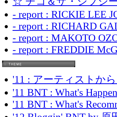
☆ チコ＆ザ・ジプシー
- report : RICKIE LEE 
- report : RICHARD GA
- report : MAKOTO OZO
- report : FREDDIE Mc
'11 : アーティス
'11 BNT : What's Happeni
'11 BNT : What's Recom
'12 Bloggin' BNT by