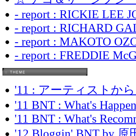
- report : RICKIE LEE 
- report : RICHARD GA
- report : MAKOTO OZO
- report : FREDDIE Mc
'11 : アーティス
'11 BNT : What's Happeni
'11 BNT : What's Recom
'12 Bloggin' BNT by