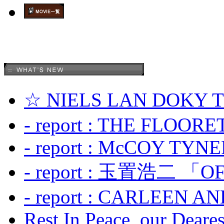
☆ NIELS LAN DOKY
- report : THE FLOOR
- report : McCOY TYNER
- report : 玉置浩二 「OF
- report : CARLEEN A
Rest In Peace, our Dearest