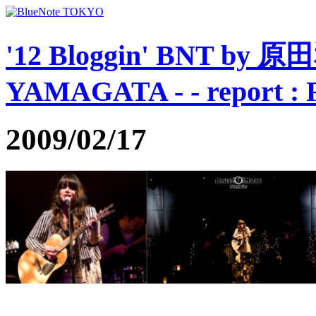
'12 Bloggin' BNT by 
YAMAGATA - - report :
2009/02/17