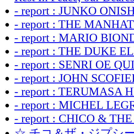
- report : JUNKO ONIS
- report : THE MANH
- report : MARIO BION
- report : THE DUKE 
- report : SENRI OE Q
- report : JOHN SCOFIEL
- report : TERUMASA 
- report : MICHEL LE
- report : CHICO & TH
☆ チコ＆ザ・ジプシー