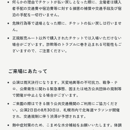
何らかの理由でチケットが払い戻しとなった際に、主催者は購入
者手配の交通費や宿泊費等に対する損害の補償や交通手段及び宿
泊の手配を一切行いません。
危険行為等で退場となった際に、チケットの払い戻しは行いませ
ん。
正規販売ルート以外で購入されたチケットでは入場いただけない
場合がございます。詐欺等のトラブルに巻き込まれる可能性もご
ざいますので、ご注意ください。
ご来場にあたって
公演は雨天決行になります。天変地異等の不可抗力、戦争・テ
ロ、公衆衛生に関わる緊急事態、国または地方公共団体の規制等
で開催が中止となる場合がございます。
ご来園の際はできる限り公共交通機関のご利用にご協力くださ
い。公演2日目の8月30日は、札幌市内で北海道マラソンが開催
され、交通規制に伴う渋滞が予想されます。
熱中症対策のため、こまめな水分補給をお願いいたします。体調