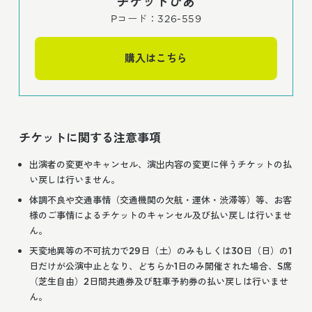
チケットぴあ
Pコード：326-559
購入はこちら
チケットに関する注意事項
出演者の変更やキャンセル、演出内容の変更に伴うチケットの払
い戻しは行いません。
体調不良や交通事情（交通機関の欠航・運休・渋滞等）等、お客
様のご事情によるチケットのキャンセル及び払い戻しは行いませ
ん。
天変地異等の不可抗力で29日（土）のみもしくは30日（日）の1
日だけが公演中止となり、どちらか1日のみ開催された場合、S席
（芝生自由）2日間共通券及び駐車予約券の払い戻しは行いませ
ん。