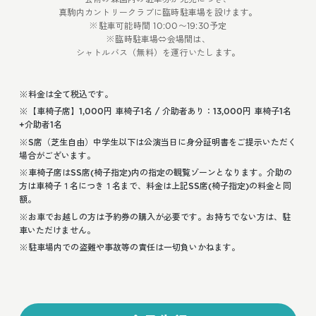
真駒内カントリークラブに臨時駐車場を設けます。
※駐車可能時間 10:00〜19:30予定
※臨時駐車場⇔会場間は、
シャトルバス（無料）を運行いたします。
料金は全て税込です。
【車椅子席】1,000円 車椅子1名 / 介助者あり：13,000円 車椅子1名
+介助者1名
S席（芝生自由）中学生以下は公演当日に身分証明書をご提示いただく
場合がございます。
車椅子席はSS席(椅子指定)内の指定の観覧ゾーンとなります。介助の
方は車椅子１名につき１名まで、料金は上記SS席(椅子指定)の料金と同
額。
お車でお越しの方は予約券の購入が必要です。お持ちでない方は、駐
車いただけません。
駐車場内での盗難や事故等の責任は一切負いかねます。