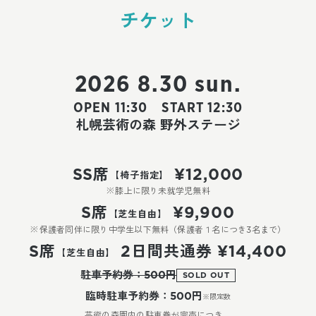
チケット
2026 8.30 sun.
OPEN 11:30 START 12:30
札幌芸術の森 野外ステージ
SS席
¥12,000
【椅子指定】
※膝上に限り未就学児無料
S席
¥9,900
【芝生自由】
※保護者同伴に限り中学生以下無料（保護者１名につき3名まで）
S席
2日間共通券
¥14,400
【芝生自由】
駐車予約券：500円
SOLD OUT
臨時駐車予約券：500円
※限定数
芸術の森園内の駐車券が完売につき、