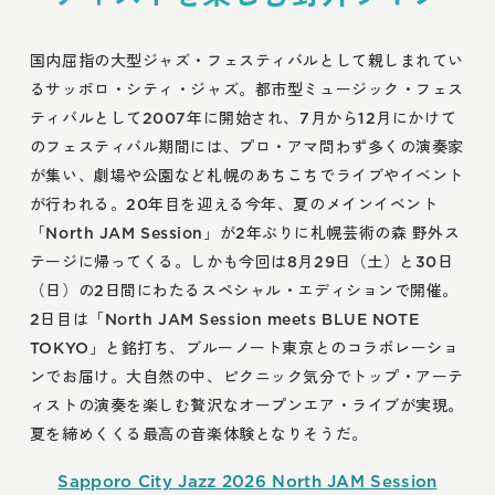
国内屈指の大型ジャズ・フェスティバルとして親しまれてい
るサッポロ・シティ・ジャズ。都市型ミュージック・フェス
ティバルとして2007年に開始され、7月から12月にかけて
のフェスティバル期間には、プロ・アマ問わず多くの演奏家
が集い、劇場や公園など札幌のあちこちでライブやイベント
が行われる。20年目を迎える今年、夏のメインイベント
「North JAM Session」が2年ぶりに札幌芸術の森 野外ス
テージに帰ってくる。しかも今回は8月29日（土）と30日
（日）の2日間にわたるスペシャル・エディションで開催。
2日目は「North JAM Session meets BLUE NOTE
TOKYO」と銘打ち、ブルーノート東京とのコラボレーショ
ンでお届け。大自然の中、ピクニック気分でトップ・アーテ
ィストの演奏を楽しむ贅沢なオープンエア・ライブが実現。
夏を締めくくる最高の音楽体験となりそうだ。
Sapporo City Jazz 2026 North JAM Session