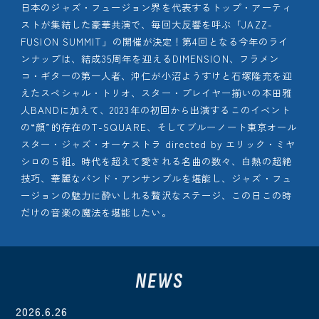
日本のジャズ・フュージョン界を代表するトップ・アーティ
ストが集結した豪華共演で、毎回大反響を呼ぶ「JAZZ-
FUSION SUMMIT」の開催が決定！第4回となる今年のライ
ンナップは、結成35周年を迎えるDIMENSION、フラメン
コ・ギターの第一人者、沖仁が小沼ようすけと石塚隆充を迎
えたスペシャル・トリオ、スター・プレイヤー揃いの本田雅
人BANDに加えて、2023年の初回から出演するこのイベント
の“顔”的存在のT-SQUARE、そしてブルーノート東京オール
スター・ジャズ・オーケストラ directed by エリック・ミヤ
シロの５組。時代を超えて愛される名曲の数々、白熱の超絶
技巧、華麗なバンド・アンサンブルを堪能し、ジャズ・フュ
ージョンの魅力に酔いしれる贅沢なステージ、この日この時
だけの音楽の魔法を堪能したい。
NEWS
2026.6.26