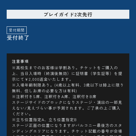
プレイガイド2次先行
受付期間
受付終了
注意事項
※高校生までのお客様は学割あり。チケットをご購入の
上、当日入場時（終演後無効）に証明書（学生証等）を提
示にて￥2,000返金いたします。
※入場年齢制限あり。(4歳以上有料、3歳以下は膝上に限り
無料、但しお席の必要な方は有料)
※注釈付きS席、注釈付きA席、注釈付きB席
ステージサイドのブロックになりステージ・演出の一部見
えない/見えづらい事が予測されます。ご了承の上ご購入
ください。
※立ち位置指定A、立ち位置指定B
ステージ正面の位置になりますがバルコニー最後方のスタ
ンディングエリアになります。チケット記載の番号が会場