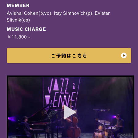
MEMBER
Avishai Cohen(b,vo), Itay Simhovich(p), Eviatar
Slivnik(ds)
MUSIC CHARGE
￥11,800~
ご予約はこちら