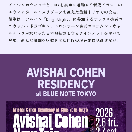
イ・シムホヴィッチと、NYを拠点に活動する新鋭ドラマーの
エヴィアタール・スリヴニクを迎えた最新トリオでの公演。
後半は、アルバム『Brightlight』に参加するサックス奏者の
ユヴァル・ドラブキン、トロンボーン奏者のヨナタン・ヴォ
ルチョクが加わった日本初披露となるクインテットを率いて
登場。新たな挑戦を始動させた巨匠の現在地は見逃せない。
AVISHAI COHEN
RESIDENCY
at BLUE NOTE TOKYO