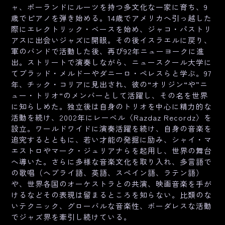
ャ、ポーランドにルーツを持つ多文化な一家に育ち、9
歳でピアノを弾き始める。14歳でアメリカへ引っ越した
際にエレクトリック・ベースを始め、ジャコ・パストリ
アスに出会いジャズに開眼。その後イスラエルに戻り、
軍のバンドで活動した後、再び92年ニューヨークに進
出。ストリートで演奏しながら、ニュースクール大学に
てブラッド・メルドーやダニーロ・ペレスらと学ぶ。97
年、チック・コリアに見出され、彼の“オリジン“や”ニ
ュー・トリオ“のメンバーとして活躍し、その名を世界
に知らしめた。独立後は自身のトリオを中心に精力的な
活動を続け、2002年にレーベル〈Razdaz Recordz〉を
設立。ワールドワイドに演奏活躍を続け、自身の音楽を
追究するとともに、若い才能の発掘に励み、シャイ・マ
エストロやマーク・ジュリアナらを起用し、世界の舞台
へ導いた。さらに多様な音楽文化を取り入れ、多言語で
の歌唱（ヘブライ語、英語、スペイン語、ラテン語）
や、世界各国のオーケストラとの共演、映画音楽を手が
けるなどその表現は留まるところを知らない。比類のな
いテクニック、グローバルな音楽性、ボーダレスな活動
でジャズ界を牽引し続けている。