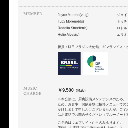
Joyce Moreno(vo,g)
ジョイ
Tutty Moreno(ds)
トゥチ
Rodolfo Stroeter(b)
ロドル
Helio Alves(p)
エリオ
後援：駐日ブラジル大使館、ギマランイス・
￥9,500
（税込）
※本公演は、厨房設備メンテナンスのため、
ため、お食事・お飲み物は抜粋メニューでの
かけしまして申しわけございませんが、ご了
はお電話でお問合せください（ブルーノート東京： 
ご予約はウェブサイトからのみ承ります。
(原則、お電話ではご予約を承れません。)