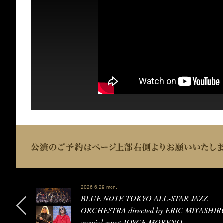
2026 6.29 mon.
BLUE NOTE TOKYO ALL-STAR JAZZ
ORCHESTRA directed by ERIC MIYASHIRO
special guest JOYCE MORENO