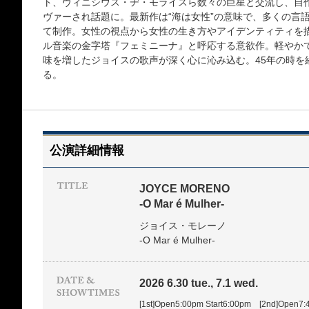
ト、ヴィニシウス・ヂ・モライスら数々の巨星と交流し、自
ヴァーされ話題に。最新作は“海は女性”の意味で、多くの言
て制作。女性の視点から女性の生き方やアイデンティティを
ル音楽の金字塔『フェミニーナ』と呼応する意欲作。軽やか
味を増したジョイスの歌声が深く心に沁み込む。45年の時を
る。
公演詳細情報
JOYCE MORENO
-O Mar é Mulher-
ジョイス・モレーノ
-O Mar é Mulher-
2026 6.30 tue., 7.1 wed.
[1st]Open5:00pm Start6:00pm [2nd]Open7: