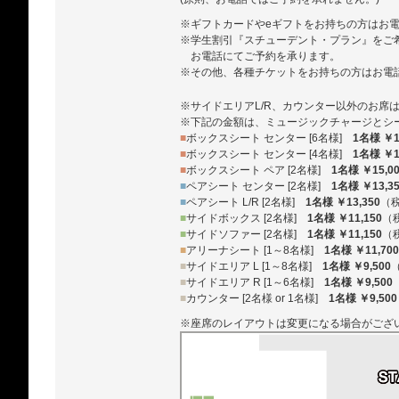
※ギフトカードやeギフトをお持ちの方はお
※学生割引『スチューデント・プラン』をご
お電話にてご予約を承ります。
※その他、各種チケットをお持ちの方はお電
※サイドエリアL/R、カウンター以外のお席
※下記の金額は、ミュージックチャージとシ
■
ボックスシート センター [6名様]
1名様 ￥1
■
ボックスシート センター [4名様]
1名様 ￥1
■
ボックスシート ペア [2名様]
1名様 ￥15,0
■
ペアシート センター [2名様]
1名様 ￥13,3
■
ペアシート L/R [2名様]
1名様 ￥13,350
（
■
サイドボックス [2名様]
1名様 ￥11,150
（
■
サイドソファー [2名様]
1名様 ￥11,150
（
■
アリーナシート [1～8名様]
1名様 ￥11,700
■
サイドエリア L [1～8名様]
1名様 ￥9,500
■
サイドエリア R [1～6名様]
1名様 ￥9,500
■
カウンター [2名様 or 1名様]
1名様 ￥9,500
※座席のレイアウトは変更になる場合がござ