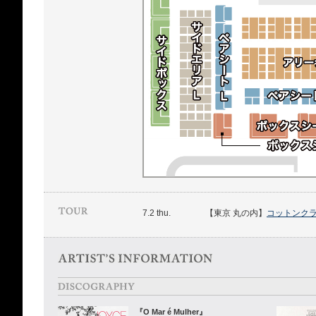
7.2 thu.
【東京 丸の内】
コットンク
『O Mar é Mulher』